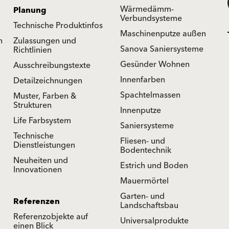
Wärmedämm-
Planung
Verbundsysteme
Technische Produktinfos
Maschinenputze außen
n
Zulassungen und
Sanova Saniersysteme
Richtlinien
Gesünder Wohnen
Ausschreibungstexte
Innenfarben
Detailzeichnungen
Spachtelmassen
Muster, Farben &
Strukturen
Innenputze
Life Farbsystem
Saniersysteme
Technische
Fliesen- und
Dienstleistungen
Bodentechnik
Neuheiten und
Estrich und Boden
Innovationen
Mauermörtel
Garten- und
Referenzen
Landschaftsbau
Referenzobjekte auf
Universalprodukte
einen Blick