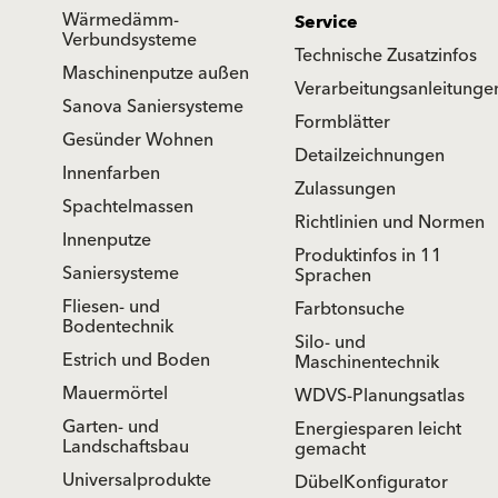
Wärmedämm-
Service
Verbundsysteme
Technische Zusatzinfos
Maschinenputze außen
Verarbeitungsanleitunge
Sanova Saniersysteme
Formblätter
Gesünder Wohnen
Detailzeichnungen
Innenfarben
Zulassungen
Spachtelmassen
Richtlinien und Normen
Innenputze
Produktinfos in 11
Saniersysteme
Sprachen
Fliesen- und
Farbtonsuche
Bodentechnik
Silo- und
Estrich und Boden
Maschinentechnik
Mauermörtel
WDVS-Planungsatlas
Garten- und
Energiesparen leicht
Landschaftsbau
gemacht
Universalprodukte
DübelKonfigurator