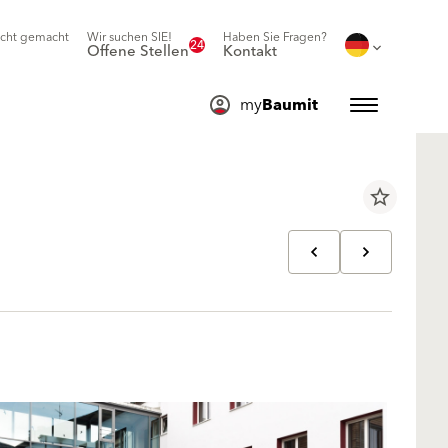
icht gemacht
Wir suchen SIE!
Haben Sie Fragen?
24
Offene Stellen
Kontakt
my
Baumit
star_border