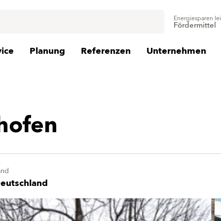
Energiesparen le
Fördermittel
vice
Planung
Referenzen
Unternehmen
hofen
and
eutschland