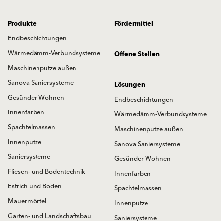
Produkte
Fördermittel
Endbeschichtungen
Wärmedämm-Verbundsysteme
Offene Stellen
Maschinenputze außen
Sanova Saniersysteme
Lösungen
Gesünder Wohnen
Endbeschichtungen
Innenfarben
Wärmedämm-Verbundsysteme
Spachtelmassen
Maschinenputze außen
Innenputze
Sanova Saniersysteme
Saniersysteme
Gesünder Wohnen
Fliesen- und Bodentechnik
Innenfarben
Estrich und Boden
Spachtelmassen
Mauermörtel
Innenputze
Garten- und Landschaftsbau
Saniersysteme