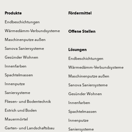
Produkte
Fördermittel
Endbeschichtungen
Wärmedämm-Verbundsysteme
Offene Stellen
Maschinenputze außen
Sanova Saniersysteme
Lösungen
Gesünder Wohnen
Endbeschichtungen
Innenfarben
Wärmedämm-Verbundsysteme
Spachtelmassen
Maschinenputze außen
Innenputze
Sanova Saniersysteme
Saniersysteme
Gesünder Wohnen
Fliesen- und Bodentechnik
Innenfarben
Estrich und Boden
Spachtelmassen
Mauermörtel
Innenputze
Garten- und Landschaftsbau
Saniersysteme