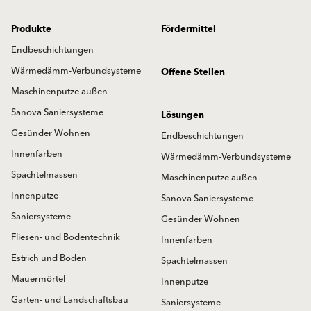
Produkte
Fördermittel
Endbeschichtungen
Wärmedämm-Verbundsysteme
Offene Stellen
Maschinenputze außen
Sanova Saniersysteme
Lösungen
Gesünder Wohnen
Endbeschichtungen
Innenfarben
Wärmedämm-Verbundsysteme
Spachtelmassen
Maschinenputze außen
Innenputze
Sanova Saniersysteme
Saniersysteme
Gesünder Wohnen
Fliesen- und Bodentechnik
Innenfarben
Estrich und Boden
Spachtelmassen
Mauermörtel
Innenputze
Garten- und Landschaftsbau
Saniersysteme