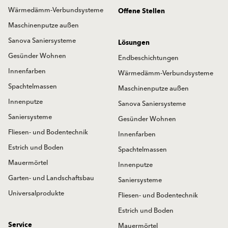
Wärmedämm-Verbundsysteme
Offene Stellen
Maschinenputze außen
Sanova Saniersysteme
Lösungen
Gesünder Wohnen
Endbeschichtungen
Innenfarben
Wärmedämm-Verbundsysteme
Spachtelmassen
Maschinenputze außen
Innenputze
Sanova Saniersysteme
Saniersysteme
Gesünder Wohnen
Fliesen- und Bodentechnik
Innenfarben
Estrich und Boden
Spachtelmassen
Mauermörtel
Innenputze
Garten- und Landschaftsbau
Saniersysteme
Universalprodukte
Fliesen- und Bodentechnik
Estrich und Boden
Service
Mauermörtel