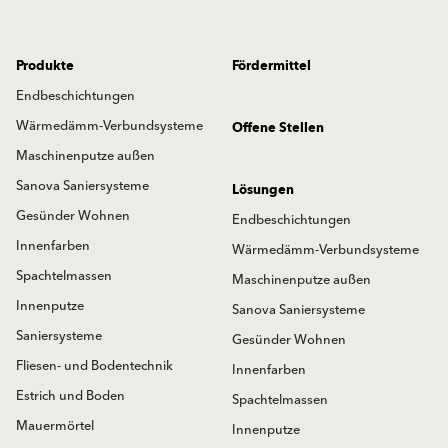
Produkte
Fördermittel
Endbeschichtungen
Wärmedämm-Verbundsysteme
Offene Stellen
Maschinenputze außen
Sanova Saniersysteme
Lösungen
Gesünder Wohnen
Endbeschichtungen
Innenfarben
Wärmedämm-Verbundsysteme
Spachtelmassen
Maschinenputze außen
Innenputze
Sanova Saniersysteme
Saniersysteme
Gesünder Wohnen
Fliesen- und Bodentechnik
Innenfarben
Estrich und Boden
Spachtelmassen
Mauermörtel
Innenputze