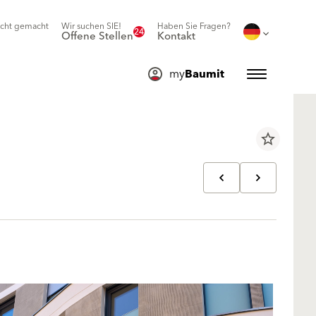
icht gemacht
Wir suchen SIE!
Haben Sie Fragen?
24
Offene Stellen
Kontakt
my
Baumit
star_border