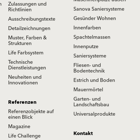
n
Zulassungen und
Sanova Saniersysteme
Richtlinien
Gesünder Wohnen
Ausschreibungstexte
Innenfarben
Detailzeichnungen
Spachtelmassen
Muster, Farben &
Strukturen
Innenputze
Life Farbsystem
Saniersysteme
Technische
Fliesen- und
Dienstleistungen
Bodentechnik
Neuheiten und
Estrich und Boden
Innovationen
Mauermörtel
Garten- und
Referenzen
Landschaftsbau
Referenzobjekte auf
Universalprodukte
einen Blick
Magazine
Kontakt
Life Challenge