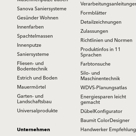
Verarbeitungsanleitunge
Sanova Saniersysteme
Formblätter
Gesünder Wohnen
Detailzeichnungen
Innenfarben
Zulassungen
Spachtelmassen
Richtlinien und Normen
Innenputze
Produktinfos in 11
Saniersysteme
Sprachen
Fliesen- und
Farbtonsuche
Bodentechnik
Silo- und
Estrich und Boden
Maschinentechnik
Mauermörtel
WDVS-Planungsatlas
Garten- und
Energiesparen leicht
Landschaftsbau
gemacht
Universalprodukte
DübelKonfigurator
Baumit ColorDesigner
Unternehmen
Handwerker Empfehlung