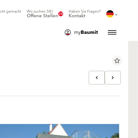
icht gemacht
Wir suchen SIE!
Haben Sie Fragen?
24
Offene Stellen
Kontakt
my
Baumit
star_border