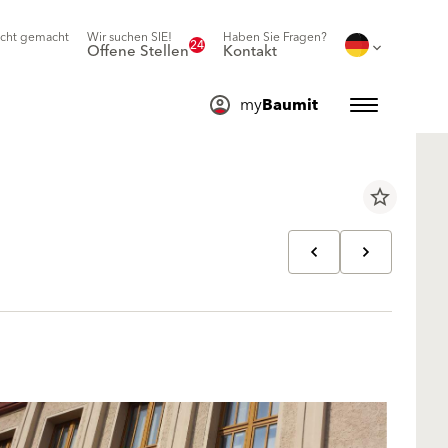
icht gemacht
Wir suchen SIE!
Haben Sie Fragen?
24
Offene Stellen
Kontakt
my
Baumit
star_border