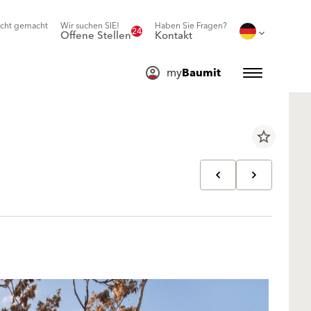
icht gemacht
Wir suchen SIE!
Haben Sie Fragen?
24
Offene Stellen
Kontakt
my
Baumit
star_border