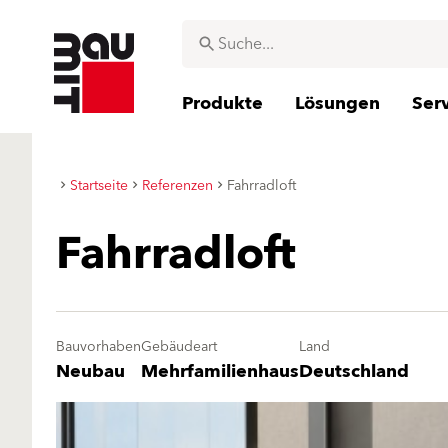
Produkte
Lösungen
Ser
Startseite
Referenzen
Fahrradloft
Fahrradloft
Bauvorhaben
Gebäudeart
Land
Neubau
Mehrfamilienhaus
Deutschland