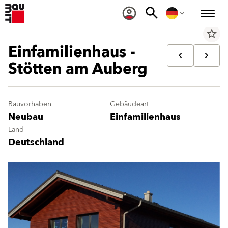
star_border
Einfamilienhaus -
Stötten am Auberg
Bauvorhaben
Gebäudeart
Neubau
Einfamilienhaus
Land
Deutschland