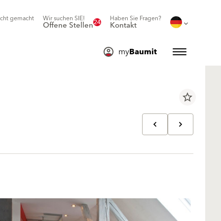
icht gemacht
Wir suchen SIE!
Haben Sie Fragen?
24
Offene Stellen
Kontakt
my
Baumit
star_border