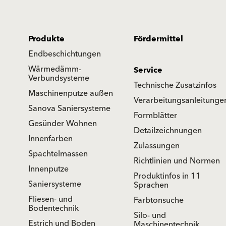
Produkte
Fördermittel
Endbeschichtungen
Wärmedämm-
Service
Verbundsysteme
Technische Zusatzinfos
Maschinenputze außen
Verarbeitungsanleitunge
Sanova Saniersysteme
Formblätter
Gesünder Wohnen
Detailzeichnungen
Innenfarben
Zulassungen
Spachtelmassen
Richtlinien und Normen
Innenputze
Produktinfos in 11
Saniersysteme
Sprachen
Fliesen- und
Farbtonsuche
Bodentechnik
Silo- und
Estrich und Boden
Maschinentechnik