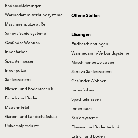
Endbeschichtungen
Wärmedämm-Verbundsysteme
Offene Stellen
Maschinenputze außen
Sanova Saniersysteme
Lösungen
Gesünder Wohnen
Endbeschichtungen
Innenfarben
Wärmedämm-Verbundsysteme
Spachtelmassen
Maschinenputze außen
Innenputze
Sanova Saniersysteme
Saniersysteme
Gesünder Wohnen
Fliesen- und Bodentechnik
Innenfarben
Estrich und Boden
Spachtelmassen
Mauermörtel
Innenputze
Garten- und Landschaftsbau
Saniersysteme
Universalprodukte
Fliesen- und Bodentechnik
Estrich und Boden