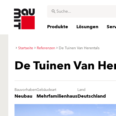
Produkte
Lösungen
Ser
Startseite
Referenzen
De Tuinen Van Herentals
De Tuinen Van Her
Bauvorhaben
Gebäudeart
Land
Neubau
Mehrfamilienhaus
Deutschland