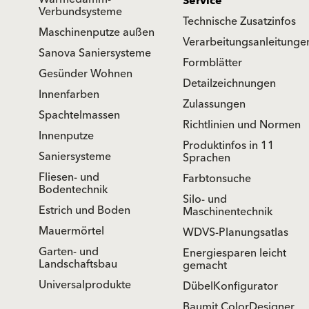
Service
Verbundsysteme
Technische Zusatzinfos
Maschinenputze außen
Verarbeitungsanleitunge
Sanova Saniersysteme
Formblätter
Gesünder Wohnen
Detailzeichnungen
Innenfarben
Zulassungen
Spachtelmassen
Richtlinien und Normen
Innenputze
Produktinfos in 11
Saniersysteme
Sprachen
Fliesen- und
Farbtonsuche
Bodentechnik
Silo- und
Estrich und Boden
Maschinentechnik
Mauermörtel
WDVS-Planungsatlas
Garten- und
Energiesparen leicht
Landschaftsbau
gemacht
Universalprodukte
DübelKonfigurator
Baumit ColorDesigner