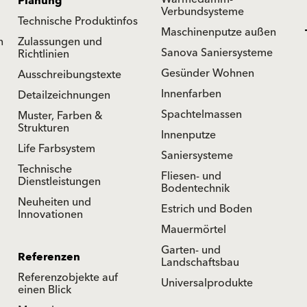
Planung
Verbundsysteme
Technische Produktinfos
Maschinenputze außen
n
Zulassungen und
Sanova Saniersysteme
Richtlinien
Gesünder Wohnen
Ausschreibungstexte
Innenfarben
Detailzeichnungen
Spachtelmassen
Muster, Farben &
Strukturen
Innenputze
Life Farbsystem
Saniersysteme
Technische
Fliesen- und
Dienstleistungen
Bodentechnik
Neuheiten und
Estrich und Boden
Innovationen
Mauermörtel
Garten- und
Referenzen
Landschaftsbau
Referenzobjekte auf
Universalprodukte
einen Blick