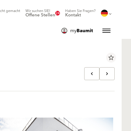
icht gemacht
Wir suchen SIE!
Haben Sie Fragen?
24
Offene Stellen
Kontakt
my
Baumit
star_border