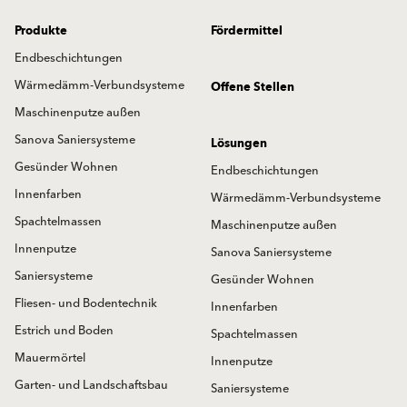
Produkte
Fördermittel
Endbeschichtungen
Wärmedämm-Verbundsysteme
Offene Stellen
Maschinenputze außen
Sanova Saniersysteme
Lösungen
Gesünder Wohnen
Endbeschichtungen
Innenfarben
Wärmedämm-Verbundsysteme
Spachtelmassen
Maschinenputze außen
Innenputze
Sanova Saniersysteme
Saniersysteme
Gesünder Wohnen
Fliesen- und Bodentechnik
Innenfarben
Estrich und Boden
Spachtelmassen
Mauermörtel
Innenputze
Garten- und Landschaftsbau
Saniersysteme