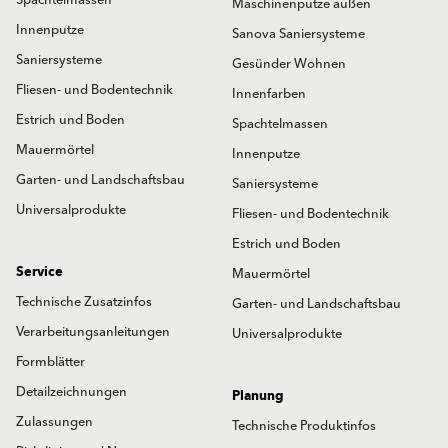
Spachtelmassen
Maschinenputze außen
Innenputze
Sanova Saniersysteme
Saniersysteme
Gesünder Wohnen
Fliesen- und Bodentechnik
Innenfarben
Estrich und Boden
Spachtelmassen
Mauermörtel
Innenputze
Garten- und Landschaftsbau
Saniersysteme
Universalprodukte
Fliesen- und Bodentechnik
Estrich und Boden
Service
Mauermörtel
Technische Zusatzinfos
Garten- und Landschaftsbau
Verarbeitungsanleitungen
Universalprodukte
Formblätter
Detailzeichnungen
Planung
Zulassungen
Technische Produktinfos