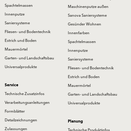
Spachtelmassen
Maschinenputze außen
Innenputze
Sanova Saniersysteme
Saniersysteme
Gesünder Wohnen
Fliesen- und Bodentechnik
Innenfarben
Estrich und Boden
Spachtelmassen
Mauermörtel
Innenputze
Garten- und Landschaftsbau
Saniersysteme
Universalprodukte
Fliesen- und Bodentechnik
Estrich und Boden
Service
Mauermörtel
Technische Zusatzinfos
Garten- und Landschaftsbau
Verarbeitungsanleitungen
Universalprodukte
Formblätter
Detailzeichnungen
Planung
Zulassungen
Technische Produktinfos