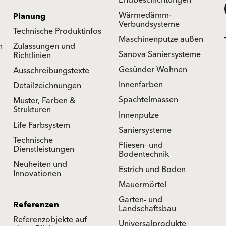
Endbeschichtungen
Wärmedämm-
Planung
Verbundsysteme
Technische Produktinfos
Maschinenputze außen
n
Zulassungen und
Sanova Saniersysteme
Richtlinien
Gesünder Wohnen
Ausschreibungstexte
Innenfarben
Detailzeichnungen
Spachtelmassen
Muster, Farben &
Strukturen
Innenputze
Life Farbsystem
Saniersysteme
Technische
Fliesen- und
Dienstleistungen
Bodentechnik
Neuheiten und
Estrich und Boden
Innovationen
Mauermörtel
Garten- und
Referenzen
Landschaftsbau
Referenzobjekte auf
Universalprodukte