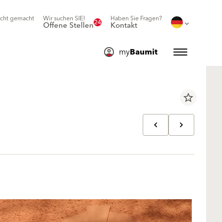
icht gemacht
Wir suchen SIE!
Haben Sie Fragen?
24
Offene Stellen
Kontakt
my
Baumit
star_border