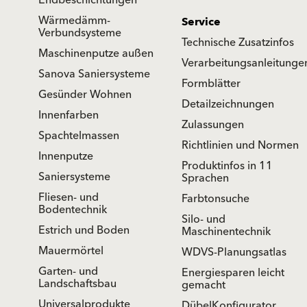
Endbeschichtungen
Wärmedämm-
Service
Verbundsysteme
Technische Zusatzinfos
Maschinenputze außen
Verarbeitungsanleitunge
Sanova Saniersysteme
Formblätter
Gesünder Wohnen
Detailzeichnungen
Innenfarben
Zulassungen
Spachtelmassen
Richtlinien und Normen
Innenputze
Produktinfos in 11
Saniersysteme
Sprachen
Fliesen- und
Farbtonsuche
Bodentechnik
Silo- und
Estrich und Boden
Maschinentechnik
Mauermörtel
WDVS-Planungsatlas
Garten- und
Energiesparen leicht
Landschaftsbau
gemacht
Universalprodukte
DübelKonfigurator