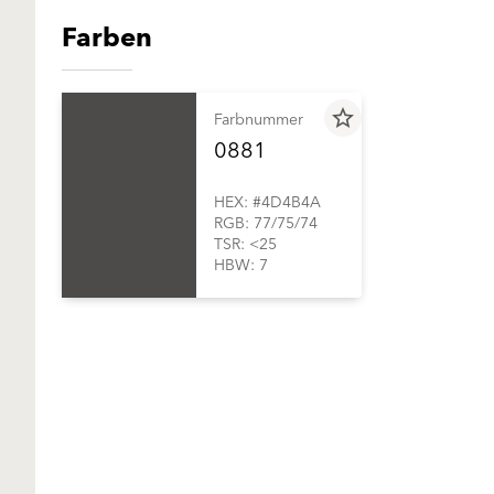
Farben
star_border
Farbnummer
0881
HEX: #4D4B4A
RGB: 77/75/74
TSR: <25
HBW: 7