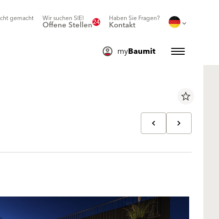
icht gemacht
Wir suchen SIE!
Haben Sie Fragen?
24
Offene Stellen
Kontakt
my
Baumit
star_border