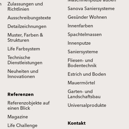
n
Zulassungen und
Sanova Saniersysteme
Richtlinien
Gesünder Wohnen
Ausschreibungstexte
Innenfarben
Detailzeichnungen
Spachtelmassen
Muster, Farben &
Strukturen
Innenputze
Life Farbsystem
Saniersysteme
Technische
Fliesen- und
Dienstleistungen
Bodentechnik
Neuheiten und
Estrich und Boden
Innovationen
Mauermörtel
Garten- und
Referenzen
Landschaftsbau
Referenzobjekte auf
Universalprodukte
einen Blick
Magazine
Kontakt
Life Challenge