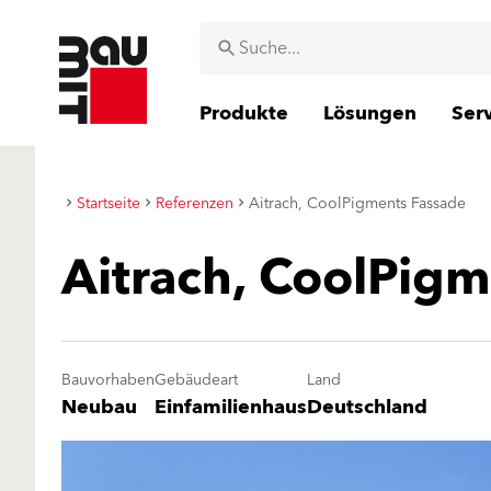
Produkte
Lösungen
Ser
Startseite
Referenzen
Aitrach, CoolPigments Fassade
Aitrach, CoolPig
Bauvorhaben
Gebäudeart
Land
Neubau
Einfamilienhaus
Deutschland