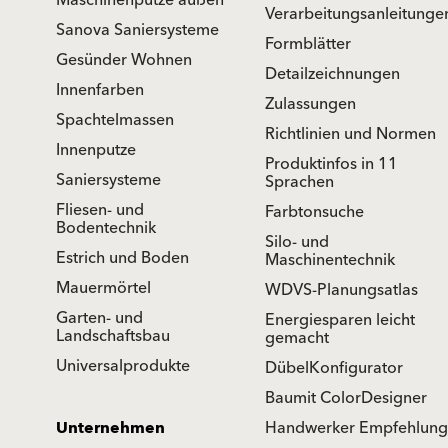
Verarbeitungsanleitunge
Sanova Saniersysteme
Formblätter
Gesünder Wohnen
Detailzeichnungen
Innenfarben
Zulassungen
Spachtelmassen
Richtlinien und Normen
Innenputze
Produktinfos in 11
Saniersysteme
Sprachen
Fliesen- und
Farbtonsuche
Bodentechnik
Silo- und
Estrich und Boden
Maschinentechnik
Mauermörtel
WDVS-Planungsatlas
Garten- und
Energiesparen leicht
Landschaftsbau
gemacht
Universalprodukte
DübelKonfigurator
Baumit ColorDesigner
Unternehmen
Handwerker Empfehlung