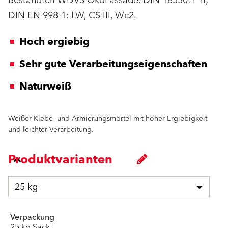
Bestandteil WDVS ÖkoFassade. DIN 18550: P II;
DIN EN 998-1: LW, CS III, Wc2.
Hoch ergiebig
Sehr gute Verarbeitungseigenschaften
Naturweiß
Weißer Klebe- und Armierungsmörtel mit hoher Ergiebigkeit
und leichter Verarbeitung.
Produktvarianten
25 kg
Verpackung
25 kg Sack