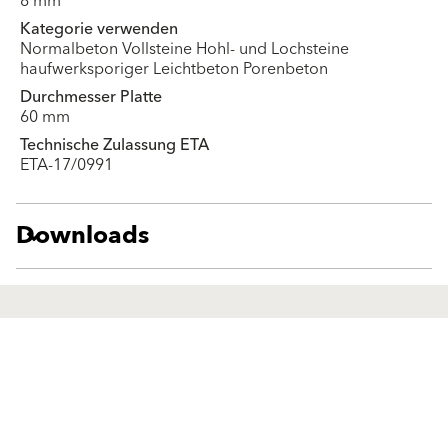
8 mm
Kategorie verwenden
Normalbeton Vollsteine Hohl- und Lochsteine
haufwerksporiger Leichtbeton Porenbeton
Durchmesser Platte
60 mm
Technische Zulassung ETA
ETA-17/0991
Downloads
Produkte
Fördermittel
Endbeschichtungen
Wärmedämm-Verbundsysteme
Offene Stellen
Maschinenputze außen