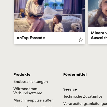
Mineral
onTop Fassade
Auszeic
star_border
star_border
Produkte
Fördermittel
Endbeschichtungen
Wärmedämm-
Service
Verbundsysteme
Technische Zusatzinfos
Maschinenputze außen
Verarbeitungsanleitunge