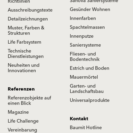
Sanova Saniersysteme
Richtlinien
Gesünder Wohnen
Ausschreibungstexte
Innenfarben
Detailzeichnungen
Spachtelmassen
Muster, Farben &
Strukturen
Innenputze
Life Farbsystem
Saniersysteme
Technische
Fliesen- und
Dienstleistungen
Bodentechnik
Neuheiten und
Estrich und Boden
Innovationen
Mauermörtel
Garten- und
Referenzen
Landschaftsbau
Referenzobjekte auf
Universalprodukte
einen Blick
Magazine
Kontakt
Life Challenge
Baumit Hotline
Vereinbarung