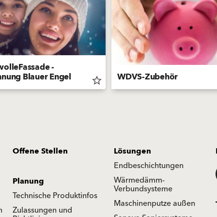
wolleFassade -
hnung Blauer Engel
WDVS-Zubehör
star_border
Offene Stellen
Lösungen
Endbeschichtungen
Wärmedämm-
Planung
Verbundsysteme
Technische Produktinfos
Maschinenputze außen
n
Zulassungen und