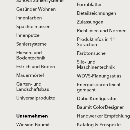
Sanova Saniersysteme
Formblätter
Gesünder Wohnen
Detailzeichnungen
Innenfarben
Zulassungen
Spachtelmassen
Richtlinien und Normen
Innenputze
Produktinfos in 11
Saniersysteme
Sprachen
Fliesen- und
Farbtonsuche
Bodentechnik
Silo- und
Estrich und Boden
Maschinentechnik
Mauermörtel
WDVS-Planungsatlas
Garten- und
Energiesparen leicht
Landschaftsbau
gemacht
Universalprodukte
DübelKonfigurator
Baumit ColorDesigner
Unternehmen
Handwerker Empfehlung
Wir sind Baumit
Katalog & Prospekte