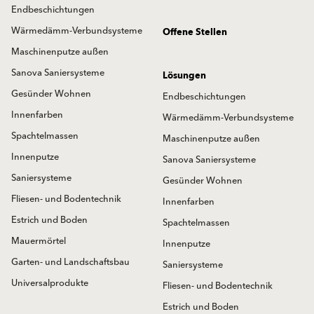
Endbeschichtungen
Wärmedämm-Verbundsysteme
Offene Stellen
Maschinenputze außen
Sanova Saniersysteme
Lösungen
Gesünder Wohnen
Endbeschichtungen
Innenfarben
Wärmedämm-Verbundsysteme
Spachtelmassen
Maschinenputze außen
Innenputze
Sanova Saniersysteme
Saniersysteme
Gesünder Wohnen
Fliesen- und Bodentechnik
Innenfarben
Estrich und Boden
Spachtelmassen
Mauermörtel
Innenputze
Garten- und Landschaftsbau
Saniersysteme
Universalprodukte
Fliesen- und Bodentechnik
Estrich und Boden