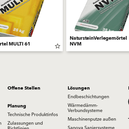
NatursteinVerlegemörtel
rtel MULTI 61
NVM
star_border
Offene Stellen
Lösungen
Endbeschichtungen
Wärmedämm-
Planung
Verbundsysteme
Technische Produktinfos
Maschinenputze außen
n
Zulassungen und
Sanova Saniersysteme
Richtlinien