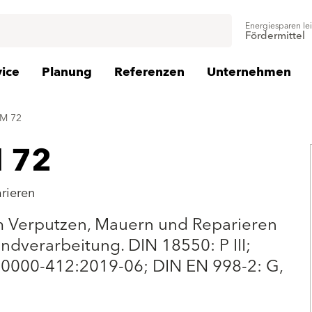
Energiesparen le
Fördermittel
vice
Planung
Referenzen
Unternehmen
ZM 72
 72
rieren
 Verputzen, Mauern und Reparieren
dverarbeitung. DIN 18550: P III;
 20000-412:2019-06; DIN EN 998-2: G,