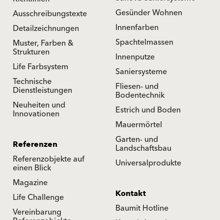
Gesünder Wohnen
Ausschreibungstexte
Innenfarben
Detailzeichnungen
Spachtelmassen
Muster, Farben &
Strukturen
Innenputze
Life Farbsystem
Saniersysteme
Technische
Fliesen- und
Dienstleistungen
Bodentechnik
Neuheiten und
Estrich und Boden
Innovationen
Mauermörtel
Garten- und
Referenzen
Landschaftsbau
Referenzobjekte auf
Universalprodukte
einen Blick
Magazine
Kontakt
Life Challenge
Baumit Hotline
Vereinbarung