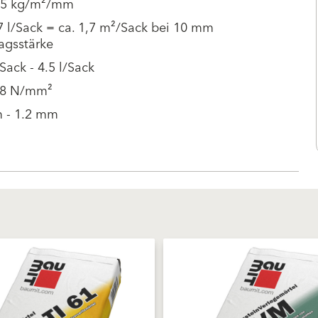
1.5 kg/m²/mm
7 l/Sack = ca. 1,7 m²/Sack bei 10 mm
agsstärke
/Sack - 4.5 l/Sack
08 N/mm²
 - 1.2 mm