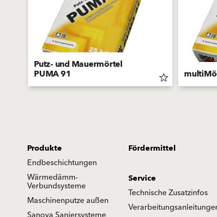
Putz- und Mauermörtel
PUMA 91
multiMö
star_border
star_border
Produkte
Fördermittel
Endbeschichtungen
Wärmedämm-
Service
Verbundsysteme
Technische Zusatzinfos
Maschinenputze außen
Verarbeitungsanleitunge
Sanova Saniersysteme