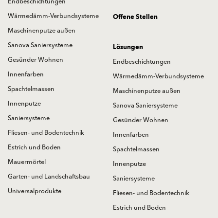
Endbeschichtungen
Wärmedämm-Verbundsysteme
Offene Stellen
Maschinenputze außen
Sanova Saniersysteme
Lösungen
Gesünder Wohnen
Endbeschichtungen
Innenfarben
Wärmedämm-Verbundsysteme
Spachtelmassen
Maschinenputze außen
Innenputze
Sanova Saniersysteme
Saniersysteme
Gesünder Wohnen
Fliesen- und Bodentechnik
Innenfarben
Estrich und Boden
Spachtelmassen
Mauermörtel
Innenputze
Garten- und Landschaftsbau
Saniersysteme
Universalprodukte
Fliesen- und Bodentechnik
Estrich und Boden