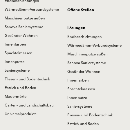
Endbeschichtungen
Wärmedämm-Verbundsysteme
Offene Stellen
Maschinenputze außen
Sanova Saniersysteme
Lösungen
Gesünder Wohnen
Endbeschichtungen
Innenfarben
Wärmedämm-Verbundsysteme
Spachtelmassen
Maschinenputze außen
Innenputze
Sanova Saniersysteme
Saniersysteme
Gesünder Wohnen
Fliesen- und Bodentechnik
Innenfarben
Estrich und Boden
Spachtelmassen
Mauermörtel
Innenputze
Garten- und Landschaftsbau
Saniersysteme
Universalprodukte
Fliesen- und Bodentechnik
Estrich und Boden