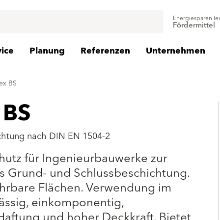
Energiesparen le
Fördermittel
vice
Planung
Referenzen
Unternehmen
ex BS
 BS
ichtung nach DIN EN 1504-2
utz für Ingenieurbauwerke zur
s Grund- und Schlussbeschichtung.
ahrbare Flächen. Verwendung im
ssig, einkomponentig,
 Haftung und hoher Deckkraft. Bietet