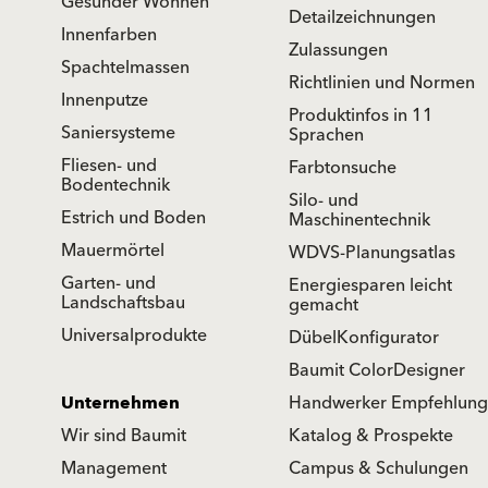
Gesünder Wohnen
Detailzeichnungen
Innenfarben
Zulassungen
Spachtelmassen
Richtlinien und Normen
Innenputze
Produktinfos in 11
Saniersysteme
Sprachen
Fliesen- und
Farbtonsuche
Bodentechnik
Silo- und
Estrich und Boden
Maschinentechnik
Mauermörtel
WDVS-Planungsatlas
Garten- und
Energiesparen leicht
Landschaftsbau
gemacht
Universalprodukte
DübelKonfigurator
Baumit ColorDesigner
Unternehmen
Handwerker Empfehlung
Wir sind Baumit
Katalog & Prospekte
Management
Campus & Schulungen