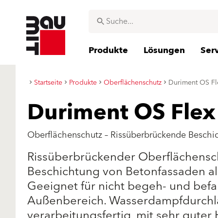
Produkte
Lösungen
Ser
Startseite
Produkte
Oberflächenschutz
Duriment OS Fl
Duriment OS Flex
Oberflächenschutz – Rissüberbrückende Besch
Rissüberbrückender Oberflächensch
Beschichtung von Betonfassaden al
Geeignet für nicht begeh- und bef
Außenbereich. Wasserdampfdurchlä
verarbeitungsfertig, mit sehr guter