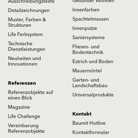
Gesünder Wohnen
Ausschreibungstexte
Innenfarben
Detailzeichnungen
Spachtelmassen
Muster, Farben &
Strukturen
Innenputze
Life Farbsystem
Saniersysteme
Technische
Fliesen- und
Dienstleistungen
Bodentechnik
Neuheiten und
Estrich und Boden
Innovationen
Mauermörtel
Garten- und
Referenzen
Landschaftsbau
Referenzobjekte auf
Universalprodukte
einen Blick
Magazine
Kontakt
Life Challenge
Baumit Hotline
Vereinbarung
Referenzobjekte
Kontaktformular