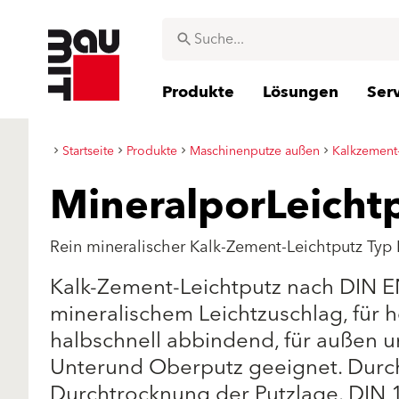
Produkte
Lösungen
Ser
Startseite
Produkte
Maschinenputze außen
Kalkzement
MineralporLeicht
Rein mineralischer Kalk-Zement-Leichtputz Typ 
Kalk-Zement-Leichtputz nach DIN EN 
mineralischem Leichtzuschlag, f
halbschnell abbindend, für außen u
Unterund Oberputz geeignet. Durc
Durchtrocknung der Putzlage. DIN 18