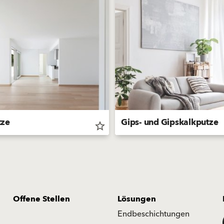
tze
Gips- und Gipskalkputze
star_border
Offene Stellen
Lösungen
Endbeschichtungen