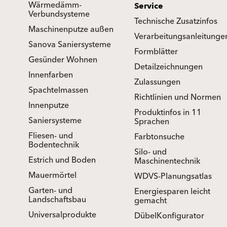
Wärmedämm-
Service
Verbundsysteme
Technische Zusatzinfos
Maschinenputze außen
Verarbeitungsanleitunge
Sanova Saniersysteme
Formblätter
Gesünder Wohnen
Detailzeichnungen
Innenfarben
Zulassungen
Spachtelmassen
Richtlinien und Normen
Innenputze
Produktinfos in 11
Saniersysteme
Sprachen
Fliesen- und
Farbtonsuche
Bodentechnik
Silo- und
Estrich und Boden
Maschinentechnik
Mauermörtel
WDVS-Planungsatlas
Garten- und
Energiesparen leicht
Landschaftsbau
gemacht
Universalprodukte
DübelKonfigurator