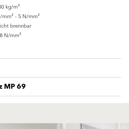
00 kg/m³
N/mm² - 5 N/mm²
icht brennbar
08 N/mm²
tz MP 69