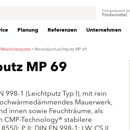
Energiesparen le
Fördermittel
vice
Planung
Referenzen
Unternehmen
-Maschinenputze
MineralporLeichtputz MP 69
putz MP 69
I
998-1 (Leichtputz Typ I), mit rein
ür hochwärmedämmendes Mauerwerk,
nd innen sowie Feuchträume, als
h CMP-Technology® stabilere
550: P II; DIN EN 998-1: LW, CS II,