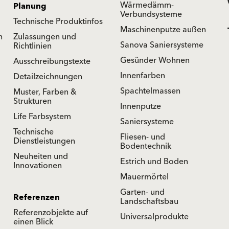
Wärmedämm-
Planung
Verbundsysteme
Technische Produktinfos
Maschinenputze außen
n
Zulassungen und
Sanova Saniersysteme
Richtlinien
Gesünder Wohnen
Ausschreibungstexte
Innenfarben
Detailzeichnungen
Spachtelmassen
Muster, Farben &
Strukturen
Innenputze
Life Farbsystem
Saniersysteme
Technische
Fliesen- und
Dienstleistungen
Bodentechnik
Neuheiten und
Estrich und Boden
Innovationen
Mauermörtel
Garten- und
Referenzen
Landschaftsbau
Referenzobjekte auf
Universalprodukte
einen Blick