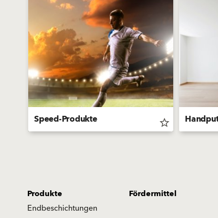
Speed-Produkte
Handpu
star_border
star_border
Produkte
Fördermittel
Endbeschichtungen