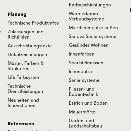
Endbeschichtungen
Wärmedämm-
Planung
Verbundsysteme
Technische Produktinfos
Maschinenputze außen
n
Zulassungen und
Sanova Saniersysteme
Richtlinien
Gesünder Wohnen
Ausschreibungstexte
Innenfarben
Detailzeichnungen
Spachtelmassen
Muster, Farben &
Strukturen
Innenputze
Life Farbsystem
Saniersysteme
Technische
Fliesen- und
Dienstleistungen
Bodentechnik
Neuheiten und
Estrich und Boden
Innovationen
Mauermörtel
Garten- und
Referenzen
Landschaftsbau