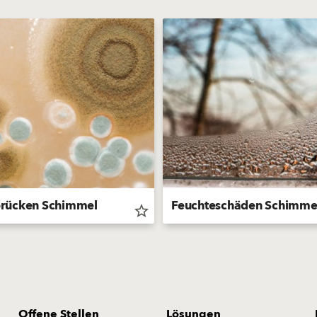
rücken Schimmel
Feuchteschäden Schimme
star_border
Offene Stellen
Lösungen