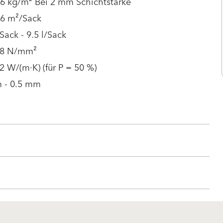
.6 kg/m² Bei 2 mm Schichtstärke
.6 m²/Sack
/Sack - 9.5 l/Sack
08 N/mm²
2 W/(m·K) (für P = 50 %)
 - 0.5 mm