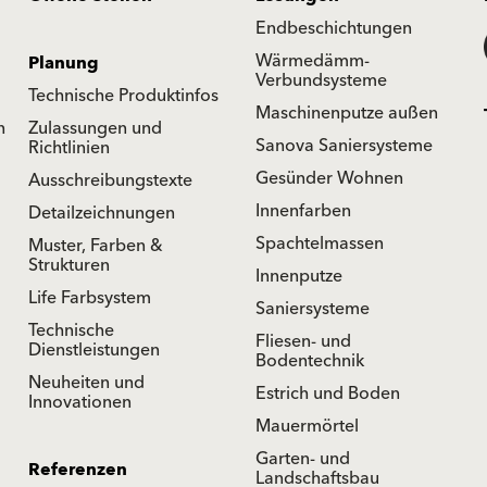
Endbeschichtungen
Wärmedämm-
Planung
Verbundsysteme
Technische Produktinfos
Maschinenputze außen
n
Zulassungen und
Sanova Saniersysteme
Richtlinien
Gesünder Wohnen
Ausschreibungstexte
Innenfarben
Detailzeichnungen
Spachtelmassen
Muster, Farben &
Strukturen
Innenputze
Life Farbsystem
Saniersysteme
Technische
Fliesen- und
Dienstleistungen
Bodentechnik
Neuheiten und
Estrich und Boden
Innovationen
Mauermörtel
Garten- und
Referenzen
Landschaftsbau