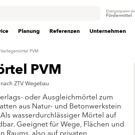
Energiesparen le
Fördermittel
vice
Planung
Referenzen
Unternehmen
erVerlegemörtel PVM
örtel PVM
el nach ZTV Wegebau
terlags- oder Ausgleichmörtel zum
latten aus Natur- und Betonwerkstein
Als wasserdurchlässiger Mörtel auf
bar. Geeignet für Wege, Flächen und
n Raums, also auf privaten