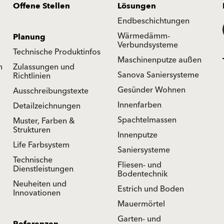
Offene Stellen
Lösungen
Endbeschichtungen
Wärmedämm-
Planung
Verbundsysteme
Technische Produktinfos
Maschinenputze außen
n
Zulassungen und
Sanova Saniersysteme
Richtlinien
Gesünder Wohnen
Ausschreibungstexte
Innenfarben
Detailzeichnungen
Spachtelmassen
Muster, Farben &
Strukturen
Innenputze
Life Farbsystem
Saniersysteme
Technische
Fliesen- und
Dienstleistungen
Bodentechnik
Neuheiten und
Estrich und Boden
Innovationen
Mauermörtel
Garten- und