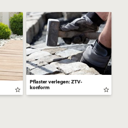
Pflaster verlegen: ZTV-
konform
GAL
star_border
star_border