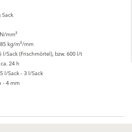
g Sack
 N/mm²
1.85 kg/m²/mm
5 l/Sack (Frischmörtel), bzw. 600 l/t
ca. 24 h
.5 l/Sack - 3 l/Sack
 - 4 mm