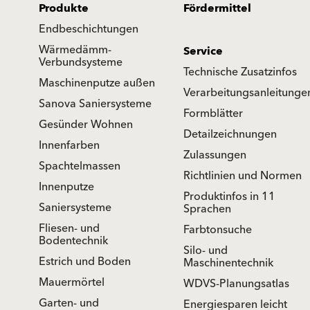
Produkte
Fördermittel
Endbeschichtungen
Wärmedämm-
Service
Verbundsysteme
Technische Zusatzinfos
Maschinenputze außen
Verarbeitungsanleitunge
Sanova Saniersysteme
Formblätter
Gesünder Wohnen
Detailzeichnungen
Innenfarben
Zulassungen
Spachtelmassen
Richtlinien und Normen
Innenputze
Produktinfos in 11
Saniersysteme
Sprachen
Fliesen- und
Farbtonsuche
Bodentechnik
Silo- und
Estrich und Boden
Maschinentechnik
Mauermörtel
WDVS-Planungsatlas
Garten- und
Energiesparen leicht