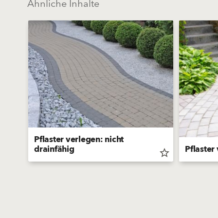
Ähnliche Inhalte
Pflaster verlegen: nicht
drainfähig
Pflaster
star_border
star_border