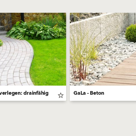
 verlegen: drainfähig
GaLa - Beton
star_border