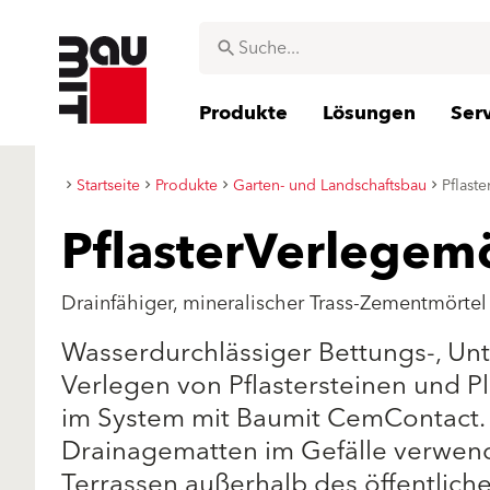
Produkte
Lösungen
Ser
Startseite
Produkte
Garten- und Landschaftsbau
Pflast
PflasterVerlegem
Drainfähiger, mineralischer Trass-Zementmört
Wasserdurchlässiger Bettungs-, Un
Verlegen von Pflastersteinen und P
im System mit Baumit CemContact. 
Drainagematten im Gefälle verwend
Terrassen außerhalb des öffentliche