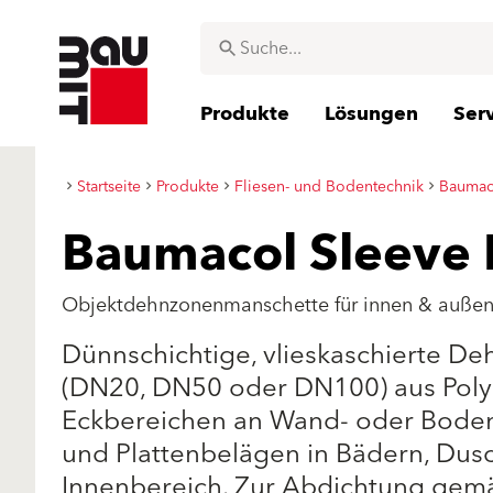
Produkte
Lösungen
Ser
Startseite
Produkte
Fliesen- und Bodentechnik
Baumac
Baumacol Sleeve 
Objektdehnzonenmanschette für innen & auße
Dünnschichtige, vlieskaschierte D
(DN20, DN50 oder DN100) aus Polye
Eckbereichen an Wand- oder Bodenf
und Plattenbelägen in Bädern, Du
Innenbereich. Zur Abdichtung gem