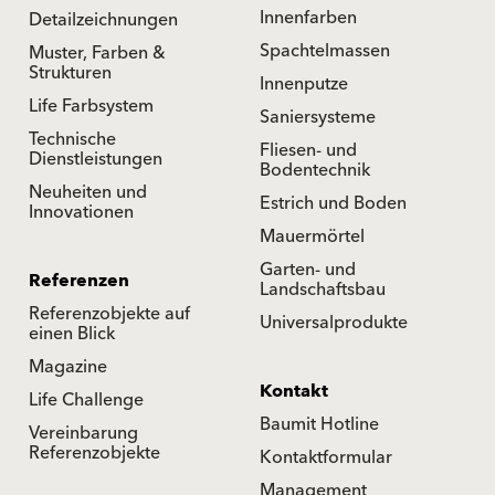
Innenfarben
Detailzeichnungen
Spachtelmassen
Muster, Farben &
Strukturen
Innenputze
Life Farbsystem
Saniersysteme
Technische
Fliesen- und
Dienstleistungen
Bodentechnik
Neuheiten und
Estrich und Boden
Innovationen
Mauermörtel
Garten- und
Referenzen
Landschaftsbau
Referenzobjekte auf
Universalprodukte
einen Blick
Magazine
Kontakt
Life Challenge
Baumit Hotline
Vereinbarung
Referenzobjekte
Kontaktformular
Management