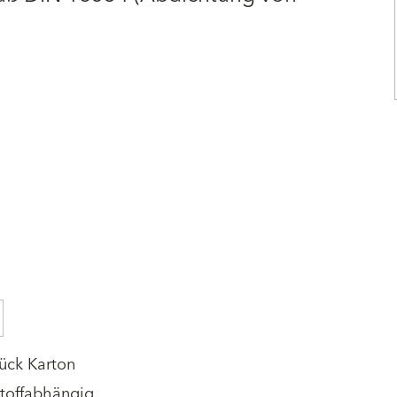
ück Karton
stoffabhängig