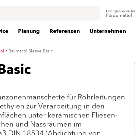
Energiesparen le
Fördermittel
vice
Planung
Referenzen
Unternehmen
ol
Baumacol Sleeve Basic
Basic
n
ehnzonenmanschette für Rohrleitungen
thylen zur Verarbeitung in den
lächen unter keramischen Fliesen-
schen und Nassräumen im
äß DIN 18534 (Abdichtung von