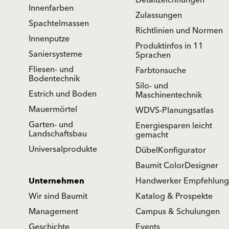
Detailzeichnungen
Innenfarben
Zulassungen
Spachtelmassen
Richtlinien und Normen
Innenputze
Produktinfos in 11
Saniersysteme
Sprachen
Fliesen- und
Farbtonsuche
Bodentechnik
Silo- und
Estrich und Boden
Maschinentechnik
Mauermörtel
WDVS-Planungsatlas
Garten- und
Energiesparen leicht
Landschaftsbau
gemacht
Universalprodukte
DübelKonfigurator
Baumit ColorDesigner
Unternehmen
Handwerker Empfehlung
Wir sind Baumit
Katalog & Prospekte
Management
Campus & Schulungen
Geschichte
Events