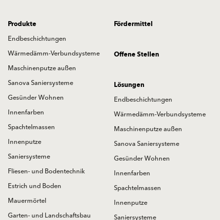
Produkte
Fördermittel
Endbeschichtungen
Wärmedämm-Verbundsysteme
Offene Stellen
Maschinenputze außen
Sanova Saniersysteme
Lösungen
Gesünder Wohnen
Endbeschichtungen
Innenfarben
Wärmedämm-Verbundsysteme
Spachtelmassen
Maschinenputze außen
Innenputze
Sanova Saniersysteme
Saniersysteme
Gesünder Wohnen
Fliesen- und Bodentechnik
Innenfarben
Estrich und Boden
Spachtelmassen
Mauermörtel
Innenputze
Garten- und Landschaftsbau
Saniersysteme