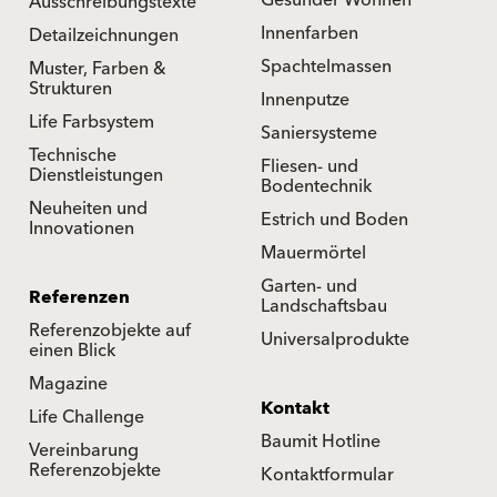
Gesünder Wohnen
Ausschreibungstexte
Innenfarben
Detailzeichnungen
Spachtelmassen
Muster, Farben &
Strukturen
Innenputze
Life Farbsystem
Saniersysteme
Technische
Fliesen- und
Dienstleistungen
Bodentechnik
Neuheiten und
Estrich und Boden
Innovationen
Mauermörtel
Garten- und
Referenzen
Landschaftsbau
Referenzobjekte auf
Universalprodukte
einen Blick
Magazine
Kontakt
Life Challenge
Baumit Hotline
Vereinbarung
Referenzobjekte
Kontaktformular