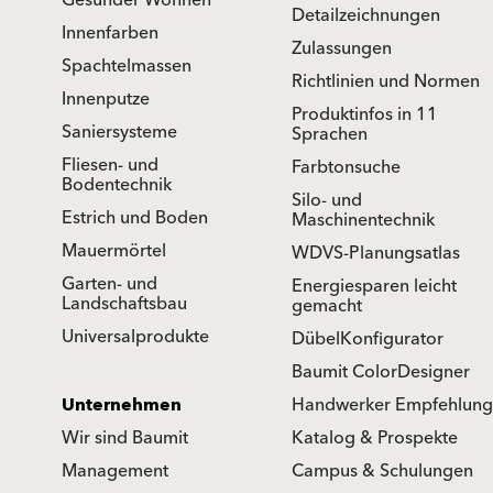
Gesünder Wohnen
Detailzeichnungen
Innenfarben
Zulassungen
Spachtelmassen
Richtlinien und Normen
Innenputze
Produktinfos in 11
Saniersysteme
Sprachen
Fliesen- und
Farbtonsuche
Bodentechnik
Silo- und
Estrich und Boden
Maschinentechnik
Mauermörtel
WDVS-Planungsatlas
Garten- und
Energiesparen leicht
Landschaftsbau
gemacht
Universalprodukte
DübelKonfigurator
Baumit ColorDesigner
Unternehmen
Handwerker Empfehlung
Wir sind Baumit
Katalog & Prospekte
Management
Campus & Schulungen