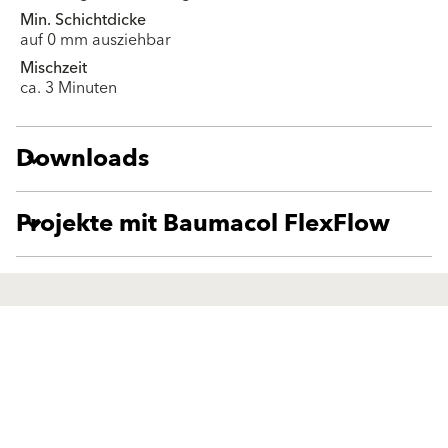
Min. Schichtdicke
auf 0 mm ausziehbar
Mischzeit
ca. 3 Minuten
Downloads
Projekte mit Baumacol FlexFlow
Produkte
Fördermittel
Endbeschichtungen
Wärmedämm-Verbundsysteme
Offene Stellen
Maschinenputze außen