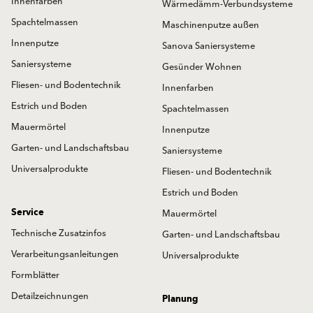
Innenfarben
Wärmedämm-Verbundsysteme
Spachtelmassen
Maschinenputze außen
Innenputze
Sanova Saniersysteme
Saniersysteme
Gesünder Wohnen
Fliesen- und Bodentechnik
Innenfarben
Estrich und Boden
Spachtelmassen
Mauermörtel
Innenputze
Garten- und Landschaftsbau
Saniersysteme
Universalprodukte
Fliesen- und Bodentechnik
Estrich und Boden
Service
Mauermörtel
Technische Zusatzinfos
Garten- und Landschaftsbau
Verarbeitungsanleitungen
Universalprodukte
Formblätter
Detailzeichnungen
Planung