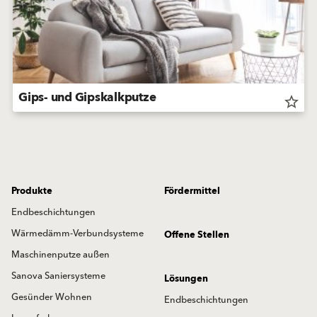
Gips- und Gipskalkputze
star_border
Produkte
Fördermittel
Endbeschichtungen
Wärmedämm-Verbundsysteme
Offene Stellen
Maschinenputze außen
Sanova Saniersysteme
Lösungen
Gesünder Wohnen
Endbeschichtungen