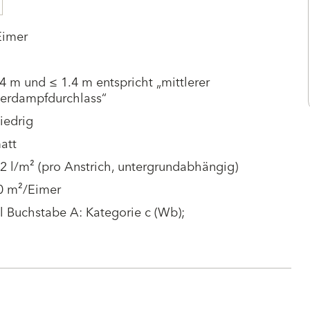
Eimer
4 m und ≤ 1.4 m entspricht „mittlerer
erdampfdurchlass“
iedrig
att
.2 l/m² (pro Anstrich, untergrundabhängig)
70 m²/Eimer
l Buchstabe A: Kategorie c (Wb);