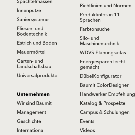
Spachtelmassen
Richtlinien und Normen
Innenputze
Produktinfos in 11
Saniersysteme
Sprachen
Fliesen- und
Farbtonsuche
Bodentechnik
Silo- und
Estrich und Boden
Maschinentechnik
Mauermörtel
WDVS-Planungsatlas
Garten- und
Energiesparen leicht
Landschaftsbau
gemacht
Universalprodukte
DübelKonfigurator
Baumit ColorDesigner
Unternehmen
Handwerker Empfehlung
Wir sind Baumit
Katalog & Prospekte
Management
Campus & Schulungen
Geschichte
Events
International
Videos