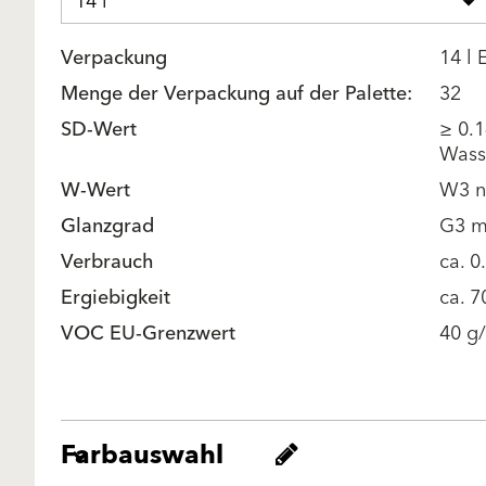
14 l
Verpackung
14 l 
Menge der Verpackung auf der Palette:
32
SD-Wert
≥ 0.1
Wass
W-Wert
W3 n
Glanzgrad
G3 m
Verbrauch
ca. 0
Ergiebigkeit
ca. 
VOC EU-Grenzwert
40 g/
Farbauswahl