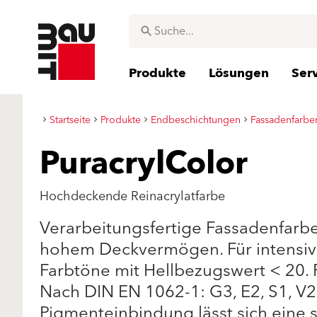
Produkte
Lösungen
Ser
Startseite
Produkte
Endbeschichtungen
Fassadenfarbe
PuracrylColor
Hochdeckende Reinacrylatfarbe
Verarbeitungsfertige Fassadenfarb
hohem Deckvermögen. Für intensive 
Farbtöne mit Hellbezugswert < 20. F
Nach DIN EN 1062-1: G3, E2, S1, V2
Pigmenteinbindung lässt sich eine s