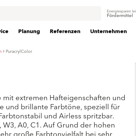
Energiesparen le
Fördermittel
vice
Planung
Referenzen
Unternehmen
n
PuracrylColor
e mit extremen Hafteigenschaften und
und brillante Farbtöne, speziell für
arbtonstabil und Airless spritzbar.
, W3, A0, C1. Auf Grund der hohen
ehr große Farbtonvielfalt bei sehr