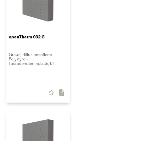
openTherm 032 G
Graue, diffusionsoffene
Polystyrol-
Fassadendämmplatte, B1
star_border
description