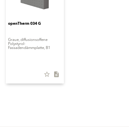
openTherm 034 G
Graue, diffusionsoffene
Polystyrol-
Fassadendämmplatte, B1
star_border
description