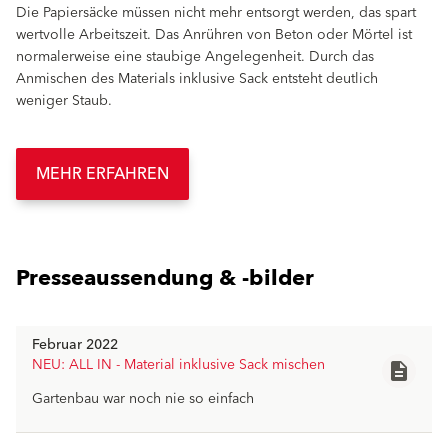
Die Papiersäcke müssen nicht mehr entsorgt werden, das spart
wertvolle Arbeitszeit. Das Anrühren von Beton oder Mörtel ist
normalerweise eine staubige Angelegenheit. Durch das
Anmischen des Materials inklusive Sack entsteht deutlich
weniger Staub.
MEHR ERFAHREN
Presseaussendung & -bilder
Februar 2022
NEU: ALL IN - Material inklusive Sack mischen
description
Gartenbau war noch nie so einfach
AllIN_AKTUELL_Feb_2022.pdf
file_download