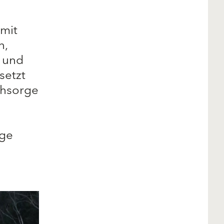
 mit
n,
g und
setzt
chsorge
ige