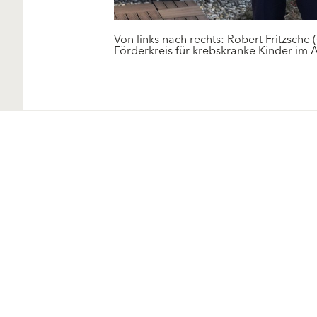
Von links nach rechts: Robert Fritzsche
Förderkreis für krebskranke Kinder im 
Produkte
Fördermittel
Endbeschichtungen
Wärmedämm-
Service
Verbundsysteme
Technische Zusatzinfos
Maschinenputze außen
Verarbeitungsanleitunge
Sanova Saniersysteme
Formblätter
Gesünder Wohnen
Detailzeichnungen
Innenfarben
Zulassungen
Spachtelmassen
Richtlinien und Normen