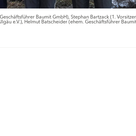
 (Geschäftsführer Baumit GmbH), Stephan Bartzack (1. Vorsitze
Allgäu e.V.), Helmut Batscheider (ehem. Geschäftsführer Baum
Offene Stellen
Lösungen
Endbeschichtungen
Wärmedämm-
Planung
Verbundsysteme
Technische Produktinfos
Maschinenputze außen
n
Zulassungen und
Sanova Saniersysteme
Richtlinien
Gesünder Wohnen
Ausschreibungstexte
Innenfarben
Detailzeichnungen
Spachtelmassen
Muster, Farben &
Strukturen