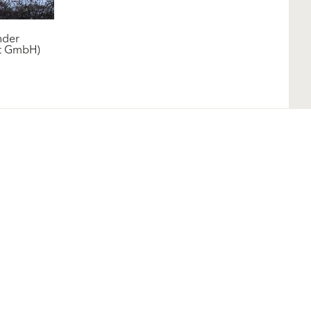
nder
it GmbH)
Folge uns
Teilen