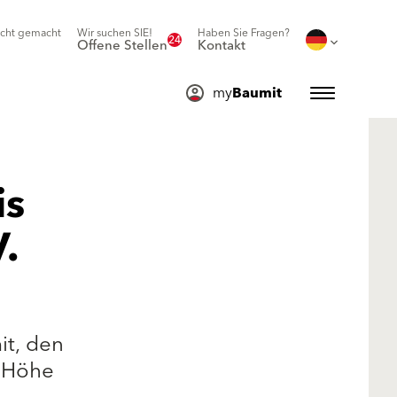
icht gemacht
Wir suchen SIE!
Haben Sie Fragen?
24
Offene Stellen
Kontakt
my
Baumit
is
.
it, den
n Höhe