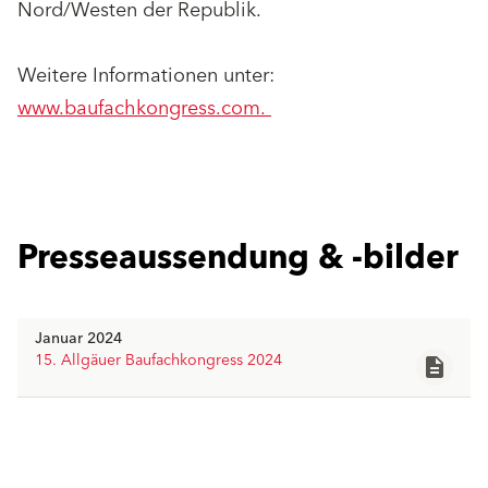
Nord/Westen der Republik.
Weitere Informationen unter:
www.baufachkongress.com.
Presseaussendung & -bilder
Januar 2024
15. Allgäuer Baufachkongress 2024
description
Allgauer-Baufachkongress-2024.zip
file_download