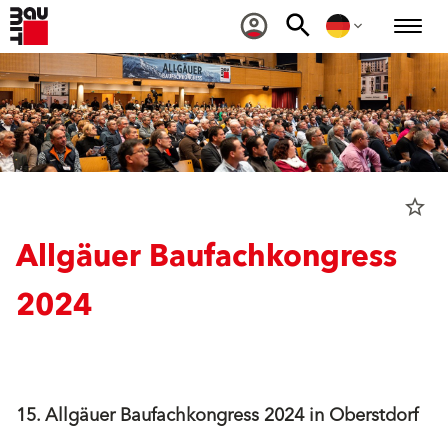
star_border
Allgäuer Baufachkongress
2024
15. Allgäuer Baufachkongress 2024 in Oberstdorf