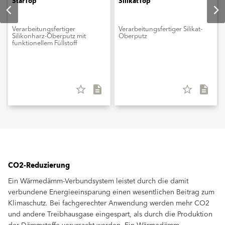
StarTop
SilikatTop
Verarbeitungsfertiger
Verarbeitungsfertiger Silikat-
Silikonharz-Oberputz mit
Oberputz
funktionellem Füllstoff
star_border
description
star_border
description
CO2-Reduzierung
Ein Wärmedämm-Verbundsystem leistet durch die damit
verbundene Energieeinsparung einen wesentlichen Beitrag zum
Klimaschutz. Bei fachgerechter Anwendung werden mehr CO2
und andere Treibhausgase eingespart, als durch die Produktion