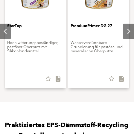
StarTop
PremiumPrimer DG 27
Hoch witterungsbeständiger,
Wasserverdünnbare
pastöser Oberputz mit
Grundierung für pastöse und ­
Silikonbindemittel
mineralische Oberputze
star_border
description
star_border
description
Praktiziertes EPS-Dämmstoff-Recycling