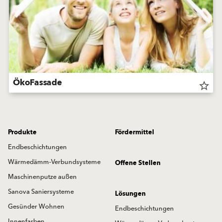
ÖkoFassade
star_border
Produkte
Fördermittel
Endbeschichtungen
Wärmedämm-Verbundsysteme
Offene Stellen
Maschinenputze außen
Sanova Saniersysteme
Lösungen
Gesünder Wohnen
Endbeschichtungen
Innenfarben