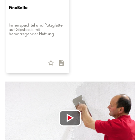
FinoBello
Innenspachtel und Putzglätte
auf Gipsbasis mit
hervorragender Haftung
star_border
description