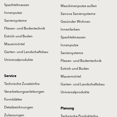
Spachtelmassen
Maschinenputze außen
Innenputze
Sanova Saniersysteme
Saniersysteme
Gesünder Wohnen
Fliesen- und Bodentechnik
Innenfarben
Estrich und Boden
Spachtelmassen
Mauermörtel
Innenputze
Garten- und Landschaftsbau
Saniersysteme
Universalprodukte
Fliesen- und Bodentechnik
Estrich und Boden
Service
Mauermörtel
Technische Zusatzinfos
Garten- und Landschaftsbau
Verarbeitungsanleitungen
Universalprodukte
Formblätter
Detailzeichnungen
Planung
Zulassungen
Technische Produktinfos