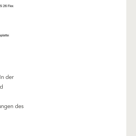
In der
nd
ungen des