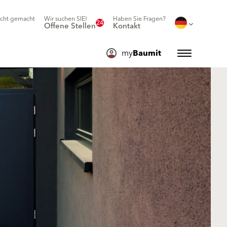
icht gemacht
Wir suchen SIE!
Haben Sie Fragen?
24
Offene Stellen
Kontakt
my
Baumit