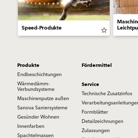
Maschin
Speed-Produkte
Leichtpu
star_border
star_border
Produkte
Fördermittel
Endbeschichtungen
Wärmedämm-
Service
Verbundsysteme
Technische Zusatzinfos
Maschinenputze außen
Verarbeitungsanleitunge
Sanova Saniersysteme
Formblätter
Gesünder Wohnen
Detailzeichnungen
Innenfarben
Zulassungen
Spachtelmassen