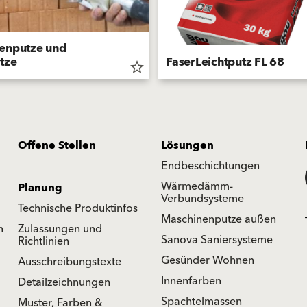
enputze und
tze
FaserLeichtputz FL 68
star_border
Offene Stellen
Lösungen
Endbeschichtungen
Wärmedämm-
Planung
Verbundsysteme
Technische Produktinfos
Maschinenputze außen
n
Zulassungen und
Sanova Saniersysteme
Richtlinien
Gesünder Wohnen
Ausschreibungstexte
Innenfarben
Detailzeichnungen
Spachtelmassen
Muster, Farben &