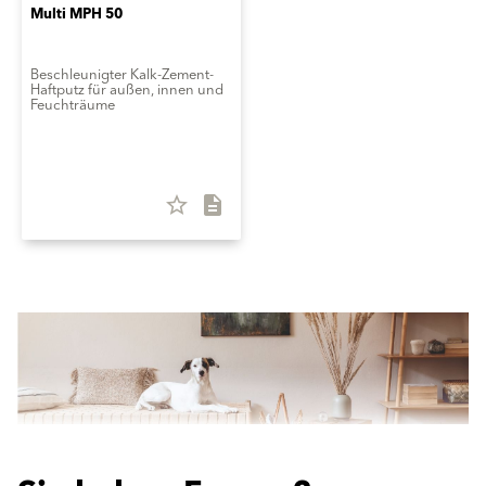
Multi MPH 50
Beschleunigter Kalk-Zement-
Haftputz für außen, innen und
Feuchträume
star_border
description