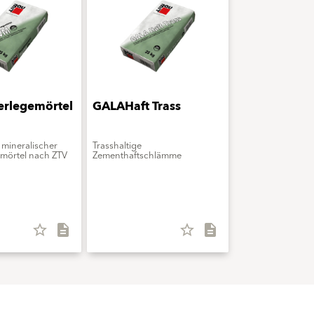
erlegemörtel
GALAHaft Trass
 mineralischer
Trasshaltige
mörtel nach ZTV
Zementhaftschlämme
star_border
description
star_border
description