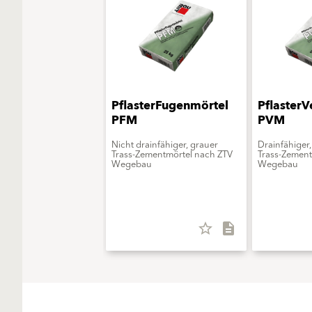
PflasterFugenmörtel
PflasterV
PFM
PVM
Nicht drainfähiger, grauer
Drainfähiger,
Trass-Zementmörtel nach ZTV
Trass-Zement
Wegebau
Wegebau
star_border
description