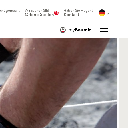
icht gemacht
Wir suchen SIE!
Haben Sie Fragen?
24
Offene Stellen
Kontakt
my
Baumit