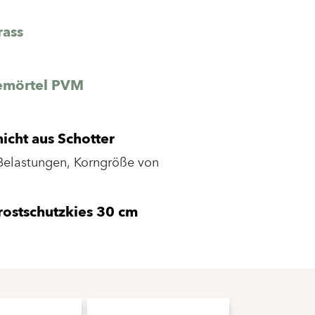
rass
emörtel PVM
icht aus Schotter
 Belastungen, Korngröße von
rostschutzkies 30 cm