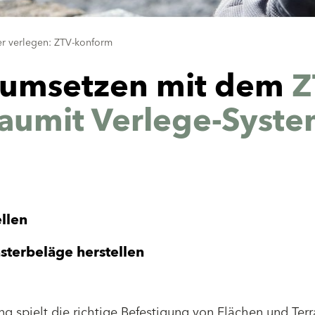
ter verlegen: ZTV-konform
 umsetzen mit dem
Z
aumit Verlege-Syst
llen
sterbeläge herstellen
g spielt die richtige Befestigung von Flächen und Ter