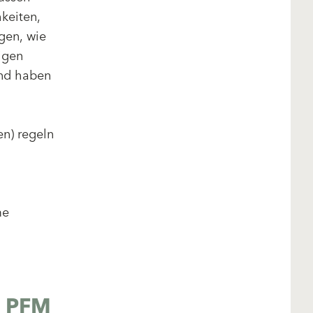
keiten,
gen, wie
igen
und haben
n) regeln
me
l PFM