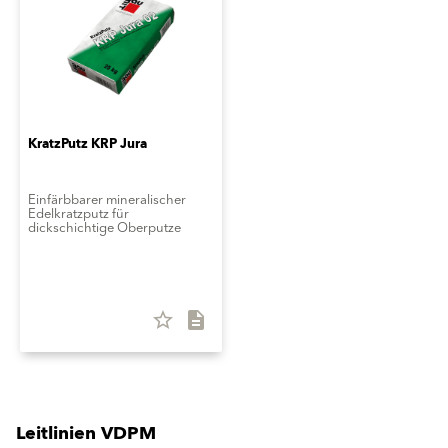
KratzPutz KRP Jura
Einfärbbarer mineralischer
Edelkratzputz für
dickschichtige Oberputze
star_border
description
Leitlinien VDPM