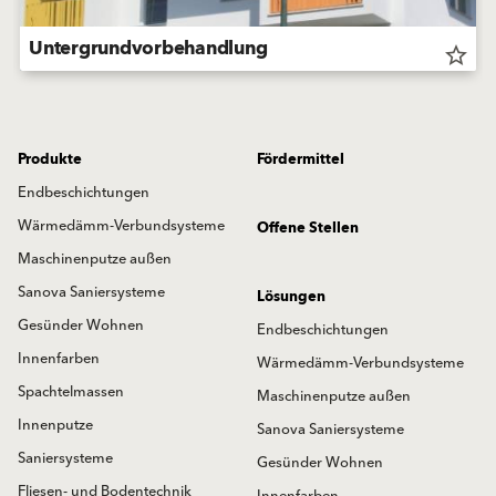
Untergrundvorbehandlung
star_border
Produkte
Fördermittel
Endbeschichtungen
Wärmedämm-Verbundsysteme
Offene Stellen
Maschinenputze außen
Sanova Saniersysteme
Lösungen
Gesünder Wohnen
Endbeschichtungen
Innenfarben
Wärmedämm-Verbundsysteme
Spachtelmassen
Maschinenputze außen
Innenputze
Sanova Saniersysteme
Saniersysteme
Gesünder Wohnen
Fliesen- und Bodentechnik
Innenfarben