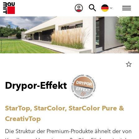
star_border
Drypor-Effekt
StarTop, StarColor, StarColor Pure &
CreativTop
Die Struktur der Premium-Produkte ähnelt der von