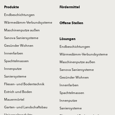
Produkte
Fördermittel
Endbeschichtungen
Wärmedämm-Verbundsysteme
Offene Stellen
Maschinenputze außen
Sanova Saniersysteme
Lösungen
Gesünder Wohnen
Endbeschichtungen
Innenfarben
Wärmedämm-Verbundsysteme
Spachtelmassen
Maschinenputze außen
Innenputze
Sanova Saniersysteme
Saniersysteme
Gesünder Wohnen
Fliesen- und Bodentechnik
Innenfarben
Estrich und Boden
Spachtelmassen
Mauermörtel
Innenputze
Garten- und Landschaftsbau
Saniersysteme
Universalprodukte